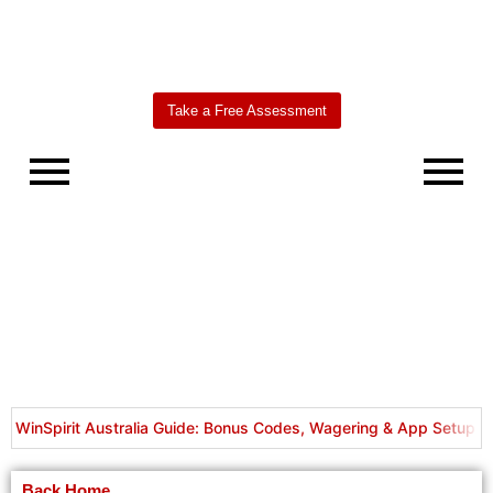
Take a Free Assessment
WinSpirit Australia Guide: Bonus Codes, Wagering & App Setup
Worldbridge
AI Agent
Mobiele Meesterzet: Igo Bet Casino op iOS en Android
Back Home