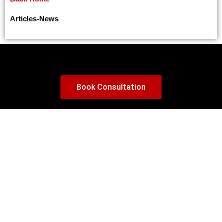
Rizk Casino vodič: prijava, bonusi i izračun klađenja
Cum să folosești cod promo Favbet fără depunere – ghid pas cu pas
Articles
-
News
Οδηγός χρήσης Spinanga Casino: Από τη δημιουργία λογαριασμού στα μπόνους
Sportaza Casino bejáró: regisztráció, feltételek és biztonsági útmutató
Betfury Casino: Technický průvodce loginem, bonusy a platbami
Vulkanspiele Casino: Vollständiges Protokoll für Einzahlung, Bonus & Sicherheit
Book Consultation
Slotoro anmeldung: Vollständiger Leitfaden zum erfolgreichen Einstieg
Canada’s New Permanent Residency Pathway for Skilled Immigrants