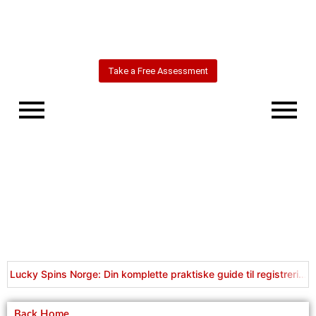
Take a Free Assessment
Lucky Spins Norge: Din komplette praktiske guide til registrering og bonus
Worldbridge
AI Agent
Jackpot al palmo della mano: la soluzione mobile che trasforma ogni viaggio in una vincita
Back Home