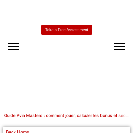
Take a Free Assessment
Worldbridge
AI Agent
Guide Avia Masters : comment jouer, calculer les bonus et sécuriser son compte
Pistolo Casino Bonus Guide: From Claim to Withdrawal
Back Home