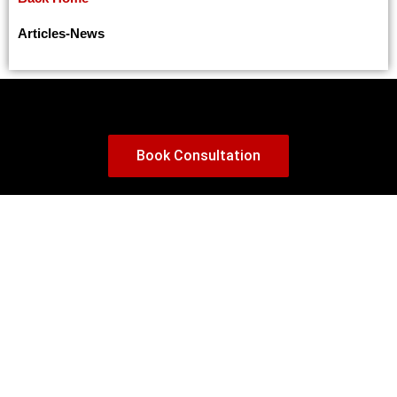
Energiacasino: Útmutató a regisztrációtól a kifizetésig – bónuszok, számítások, gyakori kérdések
Guida pratica a daznbet: bonus, app mobile e prelievi veloci
Articles
-
News
Lucky Pays Casino Login & First Steps: A Practical Guide for UK Players
Pełny przewodnik po Pelican Casino: od rejestracji po wypłaty
Jak wykorzystać bonus w RooBet? Praktyczny przewodnik krok po kroku
Guía práctica para jugar en el casino Betfair – Cómo empezar y calcular apuestas
Book Consultation
Bonus de fin d’année et tournois : comment les casinos modernes transforment Noël en festival de slots
Rainbet Casino Ελλάδα: Οδηγός Εγγραφής, Μπόνους και Πληρωμών