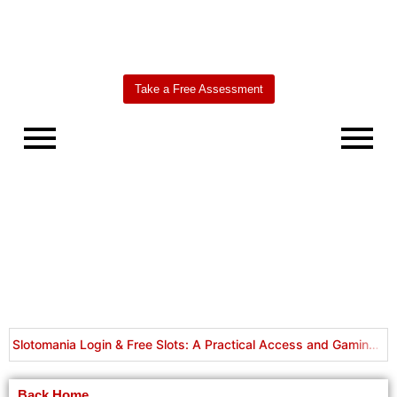
Take a Free Assessment
Slotomania Login & Free Slots: A Practical Access and Gaming Guide
Worldbridge
AI Agent
¿Qué Recibir Fillip Practica Sigebet Cassino Pasar — área española Spin to Win Orozinocasino
Back Home