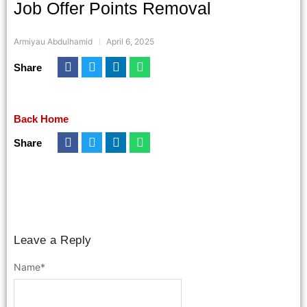
Job Offer Points Removal
Guide complet du casino en ligne – Tout ce que vous devez savoir
Guide complet du casino en ligne : Tout ce que vous devez savoir avant de jouer
Armiyau Abdulhamid
April 6, 2025
Instant Casino-guiden: Bonusar, mobiltillgång och utbetalningar
Share
Cum să obții rotiri gratuite și să joci pe mobil – ghid practic
Coolbet Norge guide: Slik oppretter du konto og regner innsatskrav
Back Home
Vegasslot Casino Rehberi: Adım Adım Kayıt, Bonus ve Ödeme İşlemleri
Worldbridge
AI Agent
Guida pratica all’app Efbet: registrazione, bonus e risoluzione problemi
Share
Qbet Casino Leitfaden: Einzahlung, Bonus und Auszahlung meistern
Post-Graduation Work Permit (PGWP) Program Overview
Plinko betrouwbaar spelen: complete gids voor veilig en winstgevend spelen
What Live Wagering Requirement https://zulacasino-bonus.com · U.S. jurisdiction Try Your Luck
Leave a Reply
Pistolo-Casino Leitfaden: Anmeldung, Bonusberechnung & Sicherheit erklärt
VIPERspin Registration & Bonus Math – Step-by-Step Guide
Name
*