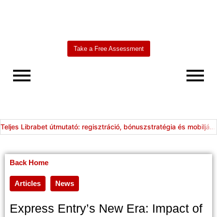
Take a Free Assessment
Teljes Librabet útmutató: regisztráció, bónuszstratégia és mobiljáték
Locowin casino gids: aanmelden, inloggen en spelen online
Roulette Europea Live vs Vegas Wheel: come sfruttare le probabilità migliori nel Black Friday dei casinò online
Back Home
Guía del Casino PokerStars: Registro, Bonos, Pagos y Seguridad
Articles
News
Mrpunter Καζίνο: Ολοκληρωμένος Οδηγός για Λογαριασμό, Bonus & Ανάληψη
Black Friday Live Casino Showdown 2024 – I bonus più “caldi” dell’anno con croupier dal vivo, streaming ultra‑HD e offerte flash per giocatori esperti e principianti che cercano il massimo valore del mercato
Express Entry’s New Era: Impact of
LalaBet casino gids: registreren, storten en spelen