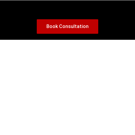
Book Consultation
Welcome to Our Chat!
Let's get started. Enter your email to begin
chatting with our AI agent.
Name
Email Address